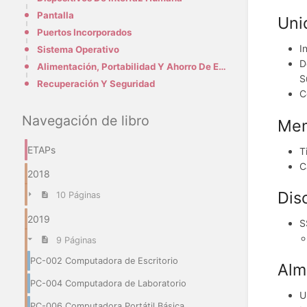
Pantalla
Uni
Puertos Incorporados
I
Sistema Operativo
D
Alimentación, Portabilidad Y Ahorro De Energía
S
Recuperación Y Seguridad
C
Navegación de libro
Mem
ETAPs
T
C
2018
Dis
10 Páginas
2019
S
9 Páginas
PC-002 Computadora de Escritorio
Alm
PC-004 Computadora de Laboratorio
U
PC-006 Computadora Portátil Básica