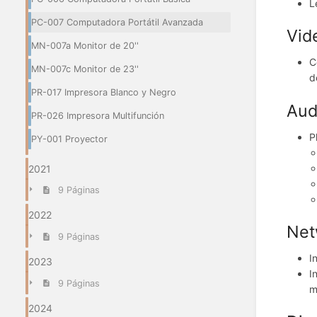
L
PC-007 Computadora Portátil Avanzada
Vid
MN-007a Monitor de 20''
C
MN-007c Monitor de 23''
d
PR-017 Impresora Blanco y Negro
Aud
PR-026 Impresora Multifunción
P
PY-001 Proyector
2021
9 Páginas
2022
Net
9 Páginas
I
2023
I
9 Páginas
m
2024