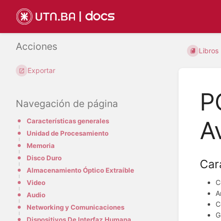
Acciones
Libros
Exportar
P
Navegación de página
A
Características generales
Unidad de Procesamiento
Memoria
Disco Duro
Car
Almacenamiento Óptico Extraíble
C
Video
A
Audio
C
Networking y Comunicaciones
G
Dispositivos De Interfaz Humana