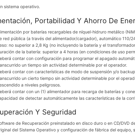
in sistema operativo.
mentación, Portabilidad Y Ahorro De Ene
limentación por baterías recargables de níquel-hidruro metálico (NiMH)
e red pública (a través del alimentador/cargador), automático 110/2
eso: no superior a 2,8 Kg (no incluyendo la batería y el transformador
uración de la batería: superior a 4 horas (en condiciones de uso per
eberá contar con configuración para programar el apagado automático
ranscurrido un tiempo sin actividad determinable por el operador.
eberá contar con características de modo de suspensión y/o backup 
ranscurrido un cierto tiempo sin actividad determinable por el operad
escendido a niveles peligrosos.
eberá contar con un (1) alimentador para recarga de baterías y conex
apacidad de detectar automáticamente las características de la corrie
uperación Y Seguridad
oftware de Recuperación preinstalado en disco duro o en CD/DVD de 
riginal del Sistema Operativo y configuración de fábrica del equipo, si