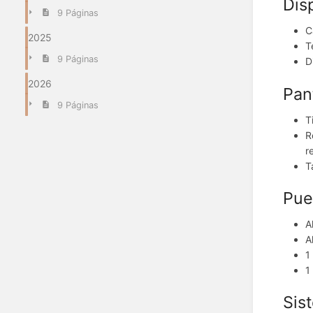
Dis
9 Páginas
C
2025
T
9 Páginas
D
2026
Pan
9 Páginas
T
R
r
T
Pue
A
A
1
1
Sis