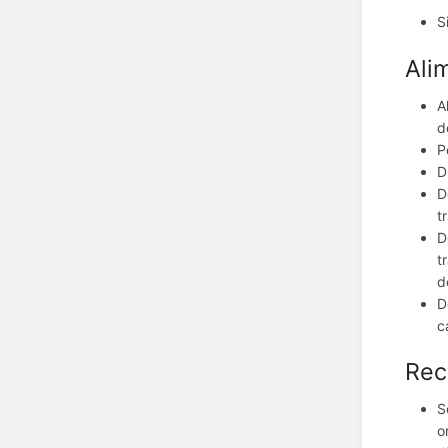
S
Ali
A
d
P
D
D
t
D
t
d
D
c
Rec
S
o